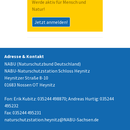
Werde aktiv für Mensch und
Natur!
Jetzt anmelden!
Adresse & Kontakt
NABU (Naturschutzbund Deutschland)
NABU-Naturschutzstation Schloss Heynitz
Heynitzer Straße 8-10
01683 Nossen OT Heynitz
Fon: Erik Kubitz: 035244 498870; Andreas Hurtig: 035244
495232
Fax: 035244 495231
naturschutzstation.heynitz
@
NABU-Sachsen.de